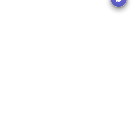
Newsletter abonnieren
Erhalten Sie Updates zu neuen E-Learnings und
Branchennews.
Abonnieren