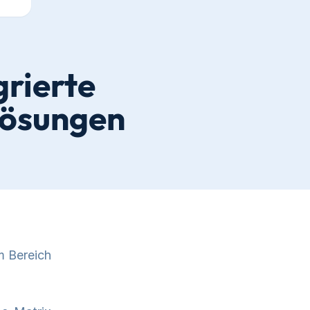
grierte
lösungen
m Bereich