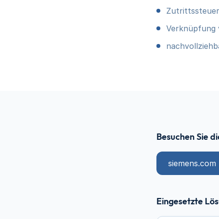
Zutrittssteue
Verknüpfung 
nachvollzieh
Besuchen Sie di
siemens.com
Eingesetzte Lö