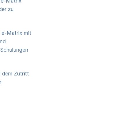
 e-Matrix
der zu
 e-Matrix mit
und
e Schulungen
 dem Zutritt
l